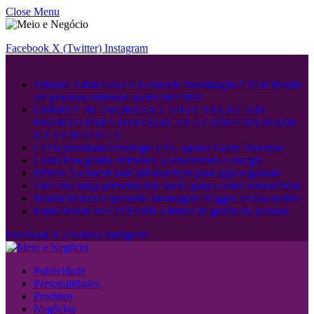
Close Menu
Facebook
X (Twitter)
Instagram
.
Tribunal Arbitral da CCI concede indenização à AOP Health
em processo referente ao BESREMi®
LIBERTY NETWORKS E CANTV ANUNCIAM
PROJETO PARA FORTALECER A CONECTIVIDADE
NA VENEZUELA
CFOs priorizam tecnologia e IA, aponta Grant Thornton
Cetrel leva gestão ambiental a saneamento e energia
Prêmio 55content abre pré-inscrição para apps regionais
OneLink lança primeira rede social para o setor condominial
Mostra Mosaico apresenta abordagem Reggio Emilia no Rio
Espro debate no CONARH o futuro da gestão de pessoas
Facebook
X (Twitter)
Instagram
Publicidade
Personalidades
Produtos
Negócios