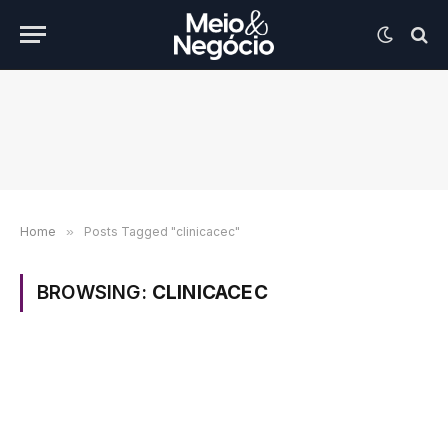
Home
»
Posts Tagged "clinicacec"
BROWSING:
CLINICACEC