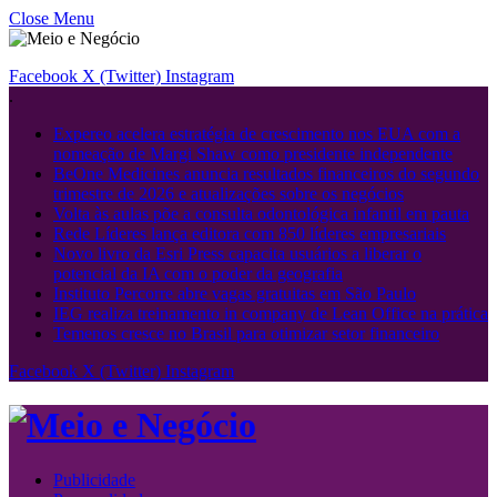
Close Menu
Facebook
X (Twitter)
Instagram
.
Expereo acelera estratégia de crescimento nos EUA com a
nomeação de Margi Shaw como presidente independente
BeOne Medicines anuncia resultados financeiros do segundo
trimestre de 2026 e atualizações sobre os negócios
Volta às aulas põe a consulta odontológica infantil em pauta
Rede Líderes lança editora com 850 líderes empresariais
Novo livro da Esri Press capacita usuários a liberar o
potencial da IA ​​com o poder da geografia
Instituto Percorre abre vagas gratuitas em São Paulo
IEG realiza treinamento in company de Lean Office na prática
Temenos cresce no Brasil para otimizar setor financeiro
Facebook
X (Twitter)
Instagram
Publicidade