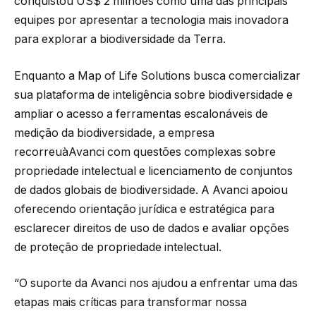
conquistou US$ 2 milhões como uma das principais
equipes por apresentar a tecnologia mais inovadora
para explorar a biodiversidade da Terra.
Enquanto a Map of Life Solutions busca comercializar
sua plataforma de inteligência sobre biodiversidade e
ampliar o acesso a ferramentas escalonáveis de
medição da biodiversidade, a empresa
recorreuàAvanci com questões complexas sobre
propriedade intelectual e licenciamento de conjuntos
de dados globais de biodiversidade. A Avanci apoiou
oferecendo orientação jurídica e estratégica para
esclarecer direitos de uso de dados e avaliar opções
de proteção de propriedade intelectual.
“O suporte da Avanci nos ajudou a enfrentar uma das
etapas mais críticas para transformar nossa