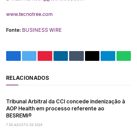
www.tecnotree.com
Fonte:
BUSINESS WIRE
Facebook
Twitter
Pinterest
LinkedIn
Tumblr
Email
Telegram
What
RELACIONADOS
Tribunal Arbitral da CCI concede indenização à
AOP Health em processo referente ao
BESREMi®
7 DE AGOSTO DE 2026