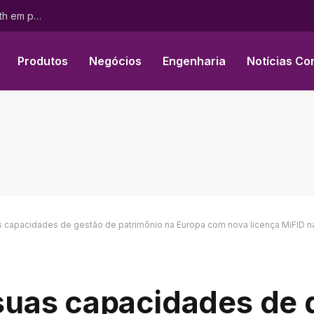
Tribunal Arbitral da CCI concede indenização à AOP Health em processo referente ao BESREMi®
Produtos
Negócios
Engenharia
Notícias Co
capacidades de gestão de patrimônio na Europa com nova licença MiFID na
uas capacidades de 