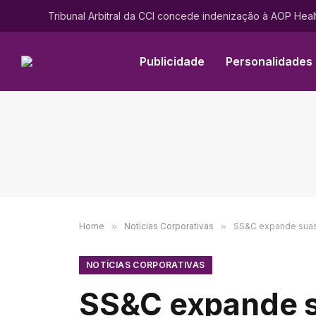
.
Publicidade
Personalidades
Home
»
Notícias Corporativas
»
SS&C expande suas 
NOTÍCIAS CORPORATIVAS
SS&C expande s