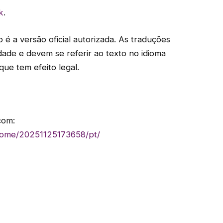
k
.
o é a versão oficial autorizada. As traduções
dade e devem se referir ao texto no idioma
que tem efeito legal.
com:
home/20251125173658/pt/