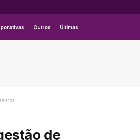
Facebook
X
Instagram
(Twitter)
rporativas
Outros
Últimas
 Irlanda
gestão de