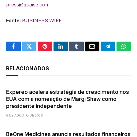
press@quaise.com
Fonte:
BUSINESS WIRE
Facebook
Twitter
Pinterest
LinkedIn
Tumblr
Email
Telegram
What
RELACIONADOS
Expereo acelera estratégia de crescimento nos
EUA com a nomeação de Margi Shaw como
presidente independente
6 DE AGOSTO DE 2026
BeOne Medicines anuncia resultados financeiros