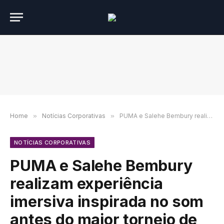
Home
»
Notícias Corporativas
»
PUMA e Salehe Bembury realizam experiência imersiva inspirada no som antes do maior torneio de futebol no The Row DTLA
NOTÍCIAS CORPORATIVAS
PUMA e Salehe Bembury
realizam experiência
imersiva inspirada no som
antes do maior torneio de