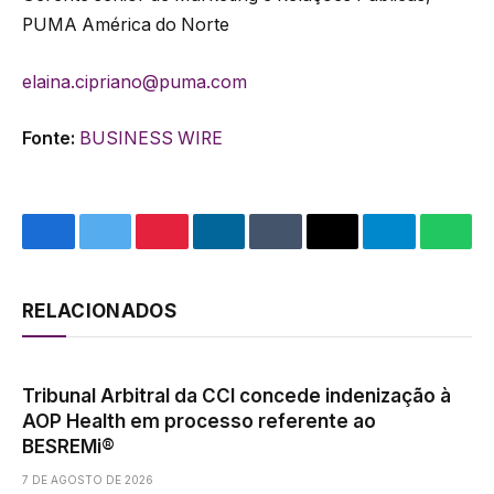
PUMA América do Norte
elaina.cipriano@puma.com
Fonte:
BUSINESS WIRE
Facebook
Twitter
Pinterest
LinkedIn
Tumblr
Email
Telegram
What
RELACIONADOS
Tribunal Arbitral da CCI concede indenização à
AOP Health em processo referente ao
BESREMi®
7 DE AGOSTO DE 2026