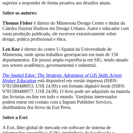
superior a responder de forma proativa aos desafios atuais.
Sobre os autores:
Thomas Fisher
é diretor do Minnesota Design Center e titular da
Cátedra Dayton Hudson em Design Urbano. Autor e educador com
vasta produção publicada, ele escreveu extensivamente sobre
design, prática profissional e ética.
Len Kne
é diretor do centro U-Spatial da Universidade de
Minnesota, onde apoia trabalhos geoespaciais em mais de 150
departamentos. Ele possui ampla experiência em SIG, tendo atuado
nos setores acadêmico, governamental e industrial.
The Spatial Edge: The Strategic Advantage of GIS Skills Across
Higher Education
está disponível em versão impressa (ISBN:
9781589488953, US$ 24,99) e em formato digital/e-book (ISBN:
9781589488977, US$ 24,99). O livro pode ser adquirido na maioria
das livrarias on-line em todo o mundo. Varejistas interessados
podem entrar em contato com a Ingram Publisher Services,
distribuidora dos livros da Esri Press.
Sobre a Esri
A Esri, líder global de mercado em software de sistema de
informações geográficas (GIS), inteligência de localização e