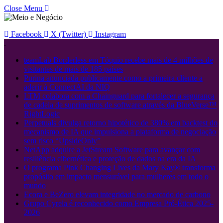
Close Menu
Facebook
X (Twitter)
Instagram
.
teamLab Borderless em Tóquio recebe mais de 4 milhões de
visitantes de mais de 185 países
Purina anunciada publicamente como a primeira cliente a
aderir à ConnectAI da NIQ
LTM colabora com a Chainguard para fortalecer a segurança
de cadeia de suprimentos de software através da BlueVerse™
RightLogic
Perpetuals divulga retorno hipotético de 380% em backtest do
mecanismo de IA que impulsiona a plataforma de negociação
sem risco “UpsideOnly”
NetApp adquire a JetStream Software para avançar com
resiliência cibernética e proteção de dados na era da IA
O programa Pink Changing Lives da Mary Kay® transforma
propósito em impacto mensurável para mulheres em todo o
mundo
Ecora e BeZero elevam integridade no mercado de carbono
Grupo Cyrela é reconhecido como Empresa Pró-Ética 2025-
2026