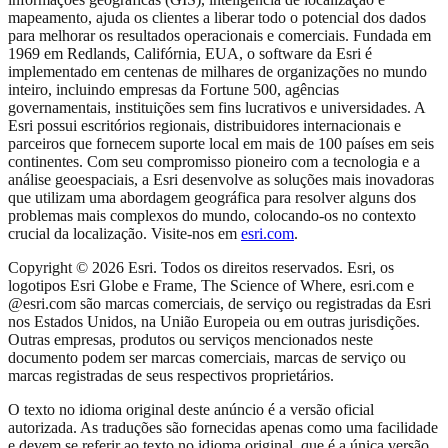
mapeamento, ajuda os clientes a liberar todo o potencial dos dados
para melhorar os resultados operacionais e comerciais. Fundada em
1969 em Redlands, Califórnia, EUA, o software da Esri é
implementado em centenas de milhares de organizações no mundo
inteiro, incluindo empresas da Fortune 500, agências
governamentais, instituições sem fins lucrativos e universidades. A
Esri possui escritórios regionais, distribuidores internacionais e
parceiros que fornecem suporte local em mais de 100 países em seis
continentes. Com seu compromisso pioneiro com a tecnologia e a
análise geoespaciais, a Esri desenvolve as soluções mais inovadoras
que utilizam uma abordagem geográfica para resolver alguns dos
problemas mais complexos do mundo, colocando-os no contexto
crucial da localização. Visite-nos em
esri.com
.
Copyright © 2026 Esri. Todos os direitos reservados. Esri, os
logotipos Esri Globe e Frame, The Science of Where, esri.com e
@esri.com são marcas comerciais, de serviço ou registradas da Esri
nos Estados Unidos, na União Europeia ou em outras jurisdições.
Outras empresas, produtos ou serviços mencionados neste
documento podem ser marcas comerciais, marcas de serviço ou
marcas registradas de seus respectivos proprietários.
O texto no idioma original deste anúncio é a versão oficial
autorizada. As traduções são fornecidas apenas como uma facilidade
e devem se referir ao texto no idioma original, que é a única versão