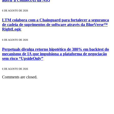
aderir à ConnectAI da NIQ
6 DE AGOSTO DE 2026
LTM colabora com a Chainguard para fortalecer a segurança
de cadeia de suprimentos de software através da BlueVerse™
RightLogic
6 DE AGOSTO DE 2026
Perpetuals divulga retorno hipotético de 380% em backtest do
mecanismo de IA que impulsiona a plataforma de negociação
sem risco “UpsideOnly”
6 DE AGOSTO DE 2026
Comments are closed.