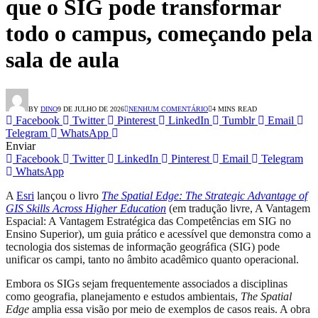
que o SIG pode transformar
todo o campus, começando pela
sala de aula
BY
DINO
9 DE JULHO DE 2026
NENHUM COMENTÁRIO
4 MINS READ
Facebook
Twitter
Pinterest
LinkedIn
Tumblr
Email
Telegram
WhatsApp
Enviar
Facebook
Twitter
LinkedIn
Pinterest
Email
Telegram
WhatsApp
A
Esri
lançou o livro
The Spatial Edge: The Strategic Advantage of
GIS Skills Across Higher Education
(em tradução livre, A Vantagem
Espacial: A Vantagem Estratégica das Competências em SIG no
Ensino Superior), um guia prático e acessível que demonstra como a
tecnologia dos sistemas de informação geográfica (SIG) pode
unificar os campi, tanto no âmbito acadêmico quanto operacional.
Embora os SIGs sejam frequentemente associados a disciplinas
como geografia, planejamento e estudos ambientais,
The Spatial
Edge
amplia essa visão por meio de exemplos de casos reais. A obra