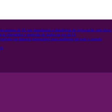
 mecanismo de IA que impulsiona a plataforma de negociação sem risc
cia cibernética e proteção de dados na era da IA
opósito em impacto mensurável para mulheres em todo o mundo
26