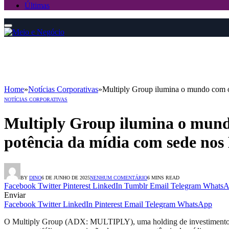
Últimas
Home
»
Notícias Corporativas
»
Multiply Group ilumina o mundo com o
NOTÍCIAS CORPORATIVAS
Multiply Group ilumina o mund
potência da mídia com sede no
BY
DINO
6 DE JUNHO DE 2025
NENHUM COMENTÁRIO
6 MINS READ
Facebook
Twitter
Pinterest
LinkedIn
Tumblr
Email
Telegram
WhatsA
Enviar
Facebook
Twitter
LinkedIn
Pinterest
Email
Telegram
WhatsApp
O Multiply Group (ADX: MULTIPLY), uma holding de investimentos 