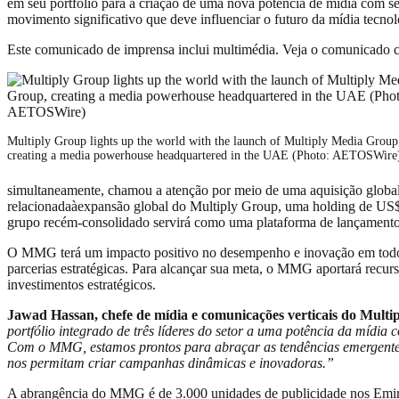
em seu portfólio para a criação de uma nova potência de mídia com
movimento significativo que deve influenciar o futuro da mídia tec
Este comunicado de imprensa inclui multimédia. Veja o comunicado 
Multiply Group lights up the world with the launch of Multiply Media Group
creating a media powerhouse headquartered in the UAE (Photo: AETOSWire
simultaneamente, chamou a atenção por meio de uma aquisição globa
relacionadaàexpansão global do Multiply Group, uma holding de US$ 
grupo recém-consolidado servirá como uma plataforma de lançamento p
O MMG terá um impacto positivo no desempenho e inovação em todos o
parcerias estratégicas. Para alcançar sua meta, o MMG aportará recur
investimentos estratégicos.
Jawad Hassan, chefe de mídia e comunicações verticais do Multi
portfólio integrado de três líderes do setor a uma potência da mídia 
Com o MMG, estamos prontos para abraçar as tendências emergentes em
nos permitam criar campanhas dinâmicas e inovadoras.”
A abrangência do MMG é de 3.000 unidades de publicidade nos Emir