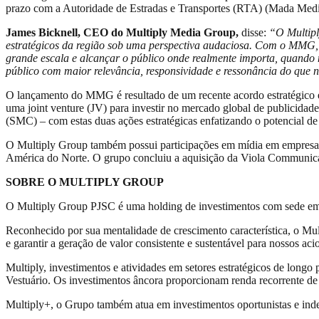
prazo com a Autoridade de Estradas e Transportes (RTA) (Mada Med
James Bicknell, CEO do Multiply Media Group,
disse:
“O Multipl
estratégicos da região sob uma perspectiva audaciosa. Com o MMG, 
grande escala e alcançar o público onde realmente importa, quando m
público com maior relevância, responsividade e ressonância do que 
O lançamento do MMG é resultado de um recente acordo estratégico e
uma joint venture (JV) para investir no mercado global de publi
(SMC) – com estas duas ações estratégicas enfatizando o potencial de
O Multiply Group também possui participações em mídia em empresas co
América do Norte. O grupo concluiu a aquisição da Viola Communic
SOBRE O MULTIPLY GROUP
O Multiply Group PJSC é uma holding de investimentos com sede em 
Reconhecido por sua mentalidade de crescimento característica, o Mult
e garantir a geração de valor consistente e sustentável para nossos aci
Multiply, investimentos e atividades em setores estratégicos de long
Vestuário. Os investimentos âncora proporcionam renda recorrente de 
Multiply+, o Grupo também atua em investimentos oportunistas e indep