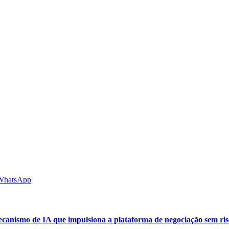
WhatsApp
mecanismo de IA que impulsiona a plataforma de negociação sem r