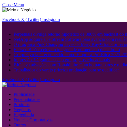
Close Menu
Facebook
X (Twitter)
Instagram
.
Perpetuals divulga retorno hipotético de 380% em backtest do
NetApp adquire a JetStream Software para avançar com resiliên
O programa Pink Changing Lives da Mary Kay® transforma pr
Ecora e BeZero elevam integridade no mercado de carbono
Grupo Cyrela é reconhecido como Empresa Pró-Ética 2025-20
Impressão 3D ganha espaço em projetos educacionais
BIC leva ativações com Ronaldinho Gaúcho para bares e mídia
Trabalhador do varejo prioriza graduação para se qualificar
Facebook
X (Twitter)
Instagram
Publicidade
Personalidades
Produtos
Negócios
Engenharia
Notícias Corporativas
Outros