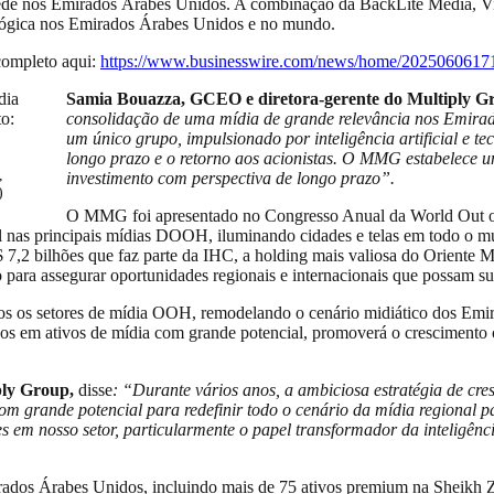
 sede nos Emirados Árabes Unidos. A combinação da BackLite Media, 
nológica nos Emirados Árabes Unidos e no mundo.
completo aqui:
https://www.businesswire.com/news/home/20250606171
Samia Bouazza, GCEO e diretora-gerente do Multiply G
consolidação de uma mídia de grande relevância nos Emirad
um único grupo, impulsionado por inteligência artificial e 
longo prazo e o retorno aos acionistas. O MMG estabelece 
,
investimento com perspectiva de longo prazo”.
)
O MMG foi apresentado no Congresso Anual da World Out o
l nas principais mídias DOOH, iluminando cidades e telas em todo o 
7,2 bilhões que faz parte da IHC, a holding mais valiosa do Oriente
ara assegurar oportunidades regionais e internacionais que possam su
s setores de mídia OOH, remodelando o cenário midiático dos Emirados
sos em ativos de mídia com grande potencial, promoverá o crescimento 
ply Group,
disse
: “Durante vários anos, a ambiciosa estratégia de cr
com grande potencial para redefinir todo o cenário da mídia regional p
 nosso setor, particularmente o papel transformador da inteligência 
ados Árabes Unidos, incluindo mais de 75 ativos premium na Sheikh 