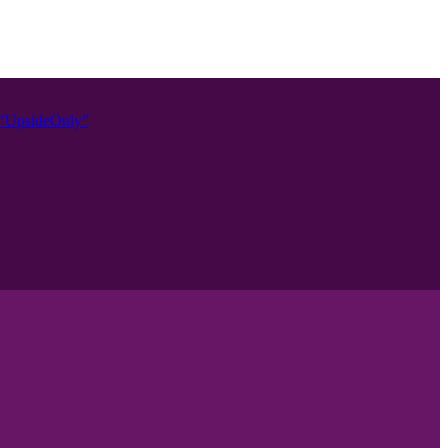
o “UpsideOnly”