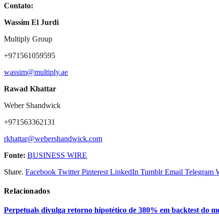
Contato:
Wassim El Jurdi
Multiply Group
+971561059595
wassim@multiply.ae
Rawad Khattar
Weber Shandwick
+971563362131
rkhattar@webershandwick.com
Fonte:
BUSINESS WIRE
Share.
Facebook
Twitter
Pinterest
LinkedIn
Tumblr
Email
Telegram
Relacionados
Perpetuals divulga retorno hipotético de 380% em backtest do 