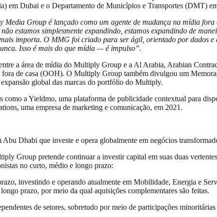
ia) em Dubai e o Departamento de Municípios e Transportes (DMT) e
y Media Group é lançado como um agente de mudança na mídia fora de
não estamos simplesmente expandindo, estamos expandindo de maneira 
ais importa. O MMG foi criado para ser ágil, orientado por dados e a
nunca. Isso é mais do que mídia — é impulso”.
ntre a área de mídia do Multiply Group e a Al Arabia, Arabian Contrac
cidade fora de casa (OOH). O Multiply Group também divulgou um Me
 expansão global das marcas do portfólio do Multiply.
mo a Yieldmo, uma plataforma de publicidade contextual para dispositi
ations, uma empresa de marketing e comunicação, em 2021.
Abu Dhabi que investe e opera globalmente em negócios transformador
iply Group pretende continuar a investir capital em suas duas vertente
onistas no curto, médio e longo prazo:
o prazo, investindo e operando atualmente em Mobilidade, Energia e Se
longo prazo, por meio da qual aquisições complementares são feitas.
endentes de setores, sobretudo por meio de participações minoritárias