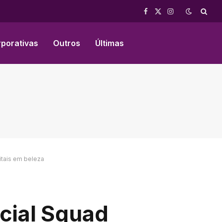
Facebook
X
Instagram
(Twitter)
rporativas
Outros
Últimas
itais em beleza
cial Squad