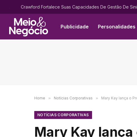
.
Publicidade
Personalidades
Home
»
Notícias Corporativas
»
Mary Kay lança o Pr
NOTÍCIAS CORPORATIVAS
Mary Kay lança 