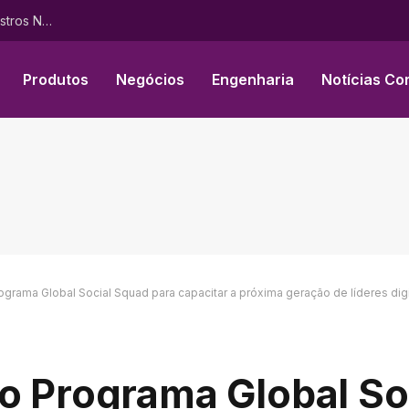
Crawford Fortalece Suas Capacidades De Gestão De Sinistros Na Colômbia Com a Incorporação Da Equipe Da Asegúrate
Produtos
Negócios
Engenharia
Notícias Co
ograma Global Social Squad para capacitar a próxima geração de líderes dig
o Programa Global So