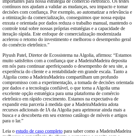
importantes para nossa estratégia de comércio eletrônico. Os testes
contínuos nos ajudam a validar as mudanças, seu impacto e tomar
decisões com confiança. Por exemplo, ao automatizar a relevância e
a otimização da comercialização, conseguimos que nossa equipa
enxuta e orientada por dados reduza o trabalho manual, mantendo o
controle total sobre nossas próprias estratégias e a capacidade de
iteração rápida. Este enfoque de comercialização modernizada
acelerou o retorno do investimento e melhorou o desempenho geral
do comércio eletrônico.”
Piyush Patel, Diretor de Ecossistema na Algolia, afirmou: “Estamos
muito satisfeitos com a confiança que a MadeiraMadeira deposita
em nós para continuar aperfeiçoando o desempenho de seu site, a
experiência do cliente e a rentabilidade em grande escala. Tanto a
Algolia como a MadeiraMadeira compartilham um profundo
compromisso com a experimentação, a tomada de decisões orientada
por dados e a tecnologia confiável, o que torna a Algolia uma
excelente opção estratégica para uma plataforma de comércio
eletrônico em rápido crescimento. Estamos na expectativa de
expandir esta parceria à medida que a MadeiraMadeira adota
recursos adicionais de IA da Algolia para aprimorar ainda mais a
busca e a descoberta em seu extenso catálogo de móveis e artigos
para o lar.”
Leia o
estudo de caso completo
para saber como a MadeiraMadeira