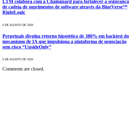
LTM colabora com a Chainguard para fortalecer a segurança
de cadeia de suprimentos de software através da BlueVerse™
RightLogic
6 DE AGOSTO DE 2026
Perpetuals divulga retorno hipotético de 380% em backtest do
mecanismo de IA que impulsiona a plataforma de negociação
sem risco “UpsideOnly”
6 DE AGOSTO DE 2026
Comments are closed.