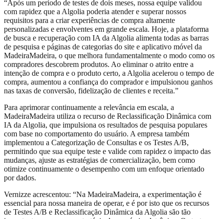
“Após um período de testes de dois meses, nossa equipe validou
com rapidez que a Algolia poderia atender e superar nossos
requisitos para a criar experiências de compra altamente
personalizadas e envolventes em grande escala. Hoje, a plataforma
de busca e recuperação com IA da Algolia alimenta todas as barras
de pesquisa e páginas de categorias do site e aplicativo móvel da
MadeiraMadeira, o que melhora fundamentalmente o modo como os
compradores descobrem produtos. Ao eliminar o atrito entre a
intenção de compra e o produto certo, a Algolia acelerou o tempo de
compra, aumentou a confiança do comprador e impulsionou ganhos
nas taxas de conversão, fidelização de clientes e receita.”
Para aprimorar continuamente a relevância em escala, a
MadeiraMadeira utiliza o recurso de Reclassificação Dinâmica com
IA da Algolia, que impulsiona os resultados de pesquisa populares
com base no comportamento do usuário. A empresa também
implementou a Categorização de Consultas e os Testes A/B,
permitindo que sua equipe teste e valide com rapidez o impacto das
mudanças, ajuste as estratégias de comercialização, bem como
otimize continuamente o desempenho com um enfoque orientado
por dados.
Vernizze acrescentou: “Na MadeiraMadeira, a experimentação é
essencial para nossa maneira de operar, e é por isto que os recursos
de Testes A/B e Reclassificação Dinâmica da Algolia são tão