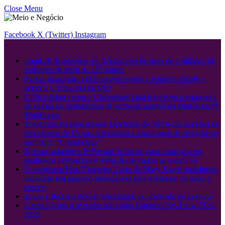
Close Menu
Facebook
X (Twitter)
Instagram
.
teamLab Borderless em Tóquio recebe mais de 4 milhões de
visitantes de mais de 185 países
Purina anunciada publicamente como a primeira cliente a
aderir à ConnectAI da NIQ
LTM colabora com a Chainguard para fortalecer a segurança
de cadeia de suprimentos de software através da BlueVerse™
RightLogic
Perpetuals divulga retorno hipotético de 380% em backtest do
mecanismo de IA que impulsiona a plataforma de negociação
sem risco “UpsideOnly”
NetApp adquire a JetStream Software para avançar com
resiliência cibernética e proteção de dados na era da IA
O programa Pink Changing Lives da Mary Kay® transforma
propósito em impacto mensurável para mulheres em todo o
mundo
Ecora e BeZero elevam integridade no mercado de carbono
Grupo Cyrela é reconhecido como Empresa Pró-Ética 2025-
2026