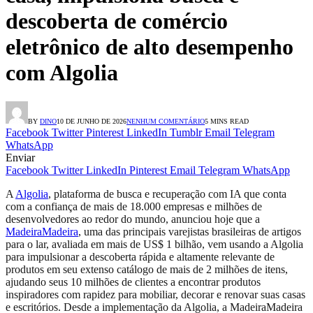
descoberta de comércio
eletrônico de alto desempenho
com Algolia
BY
DINO
10 DE JUNHO DE 2026
NENHUM COMENTÁRIO
5 MINS READ
Facebook
Twitter
Pinterest
LinkedIn
Tumblr
Email
Telegram
WhatsApp
Enviar
Facebook
Twitter
LinkedIn
Pinterest
Email
Telegram
WhatsApp
A
Algolia
, plataforma de busca e recuperação com IA que conta
com a confiança de mais de 18.000 empresas e milhões de
desenvolvedores ao redor do mundo, anunciou hoje que a
MadeiraMadeira
, uma das principais varejistas brasileiras de artigos
para o lar, avaliada em mais de US$ 1 bilhão, vem usando a Algolia
para impulsionar a descoberta rápida e altamente relevante de
produtos em seu extenso catálogo de mais de 2 milhões de itens,
ajudando seus 10 milhões de clientes a encontrar produtos
inspiradores com rapidez para mobiliar, decorar e renovar suas casas
e escritórios. Desde a implementação da Algolia, a MadeiraMadeira