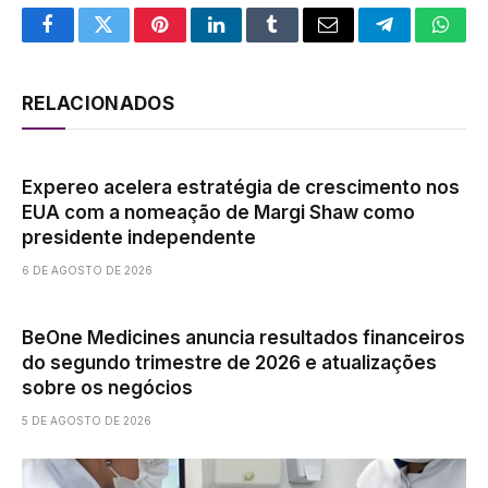
Facebook
Twitter
Pinterest
LinkedIn
Tumblr
Email
Telegram
What
RELACIONADOS
Expereo acelera estratégia de crescimento nos
EUA com a nomeação de Margi Shaw como
presidente independente
6 DE AGOSTO DE 2026
BeOne Medicines anuncia resultados financeiros
do segundo trimestre de 2026 e atualizações
sobre os negócios
5 DE AGOSTO DE 2026