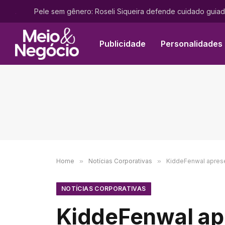
.
Publicidade
Personalidades
Home
»
Notícias Corporativas
»
KiddeFenwal aprese
NOTÍCIAS CORPORATIVAS
KiddeFenwal ap