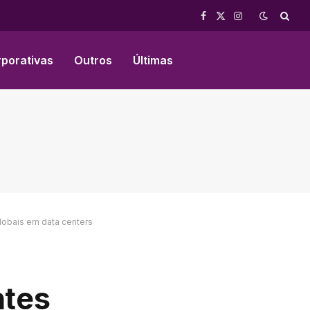
Facebook
X
Instagram
(Twitter)
rporativas
Outros
Últimas
lobais em data centers
ntes