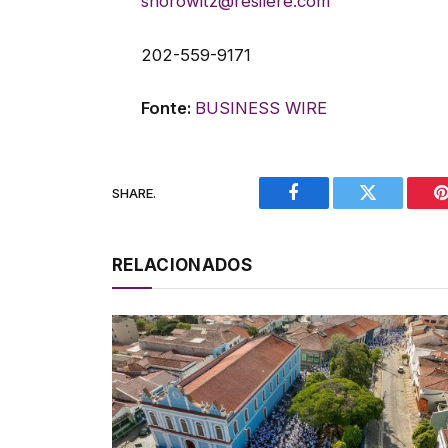
shorowitz@resilere.com
202-559-9171
Fonte:
BUSINESS WIRE
SHARE.
Facebook
Twitter
P
RELACIONADOS