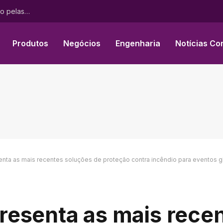
Pele sem gênero: Roseli Siqueira defende cuidado guiado pelas necessidades individuais no Dia dos Pais
Produtos
Negócios
Engenharia
Notícias Co
nta as mais recentes soluções de proteção contra incêndio para eventos g
resenta as mais rece