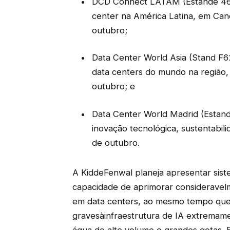
DCD Connect LATAM (Estande 46), 
center na América Latina, em Can
outubro;
Data Center World Asia (Stand F62
data centers do mundo na região,
outubro; e
Data Center World Madrid (Estand
inovação tecnológica, sustentabil
de outubro.
A KiddeFenwal planeja apresentar sis
capacidade de aprimorar consideravel
em data centers, ao mesmo tempo que 
gravesàinfraestrutura de IA extremament
água de alto volume e grandes gotas. E