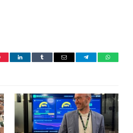
interest
LinkedIn
Tumblr
Email
Telegram
WhatsApp