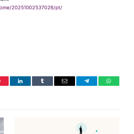
/home/20251002537028/pt/
interest
LinkedIn
Tumblr
Email
Telegram
WhatsApp