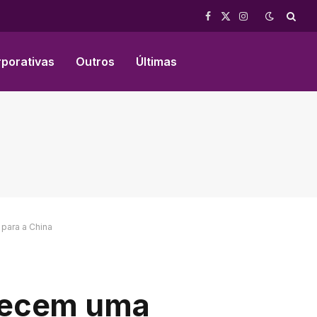
Facebook
X
Instagram
(Twitter)
rporativas
Outros
Últimas
 para a China
elecem uma