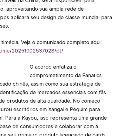
onáveis ​​na China, será responsável pela
to, aproveitando sua ampla rede de
opps aplicará seu design de classe mundial para
ses.
ltimédia. Veja o comunicado completo aqui:
/home/20251002537028/pt/
O acordo enfatiza o
comprometimento da Fanatics
cado chinês, assim como sua estratégia de
identificação de mercados essenciais com fãs
de produtos de alta qualidade. No começo
ugurou escritórios em Xangai e Pequim para
al. Para a Kayou, isso representa uma grande
 base de consumidores e colaborar com a
ina seu primeiro produto licenciado de cards