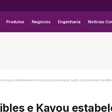
Produtos
Negócios
Engenharia
Notícias Co
es e Kayou estabelecem uma parceria para levar cards colecionáveis ​​da NBA
tibles e Kayou estab