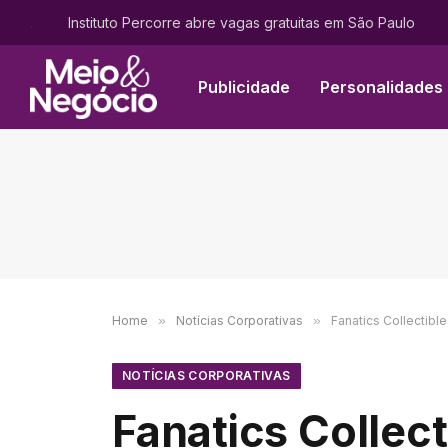
.
Instituto Percorre abre vagas gratuitas em São Paulo
Publicidade
Personalidades
Home
»
Notícias Corporativas
»
Fanatics Collectibl
NOTÍCIAS CORPORATIVAS
Fanatics Collec