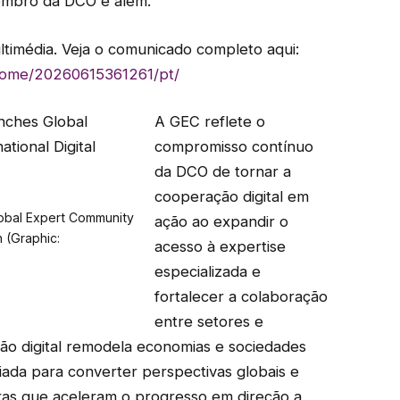
membro da DCO e além.
ltimédia. Veja o comunicado completo aqui:
home/20260615361261/pt/
A GEC reflete o
compromisso contínuo
da DCO de tornar a
cooperação digital em
lobal Expert Community
ação ao expandir o
n (Graphic:
acesso à expertise
especializada e
fortalecer a colaboração
entre setores e
ção digital remodela economias e sociedades
ada para converter perspectivas globais e
ras que aceleram o progresso em direção a