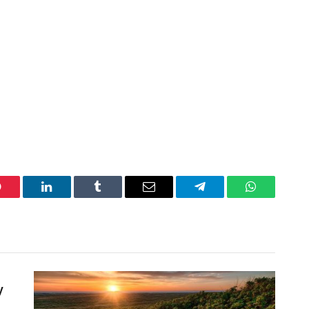
interest
LinkedIn
Tumblr
Email
Telegram
WhatsApp
y