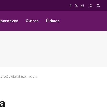
Facebook
X
Instagram
(Twitter)
rporativas
Outros
Últimas
eração digital internacional
ça