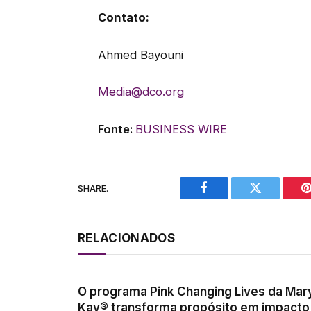
Contato:
Ahmed Bayouni
Media@dco.org
Fonte:
BUSINESS WIRE
SHARE.
Facebook
Twitter
P
RELACIONADOS
O programa Pink Changing Lives da Mar
Kay® transforma propósito em impacto