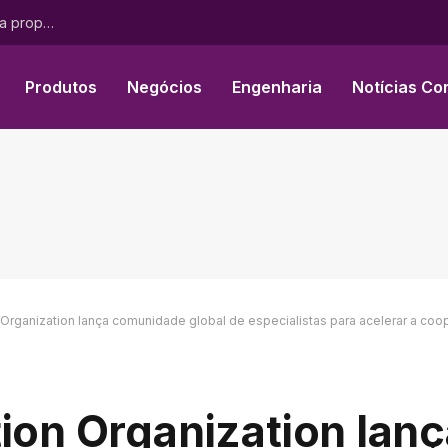
O programa Pink Changing Lives da Mary Kay® transforma propósito em impacto mensurável para mulheres em todo o mundo
Produtos
Negócios
Engenharia
Notícias Co
 Organization lança comunidade global de especialistas para acelerar a coop
tion Organization lan