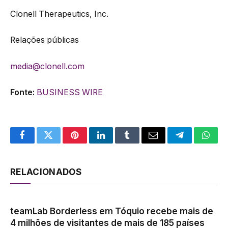
Clonell Therapeutics, Inc.
Relações públicas
media@clonell.com
Fonte:
BUSINESS WIRE
Facebook
Twitter
Pinterest
LinkedIn
Tumblr
Email
Telegram
What
RELACIONADOS
teamLab Borderless em Tóquio recebe mais de
4 milhões de visitantes de mais de 185 países