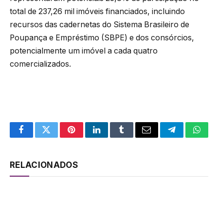
total de 237,26 mil imóveis financiados, incluindo
recursos das cadernetas do Sistema Brasileiro de
Poupança e Empréstimo (SBPE) e dos consórcios,
potencialmente um imóvel a cada quatro
comercializados.
Facebook
Twitter
Pinterest
LinkedIn
Tumblr
Email
Telegram
What
RELACIONADOS