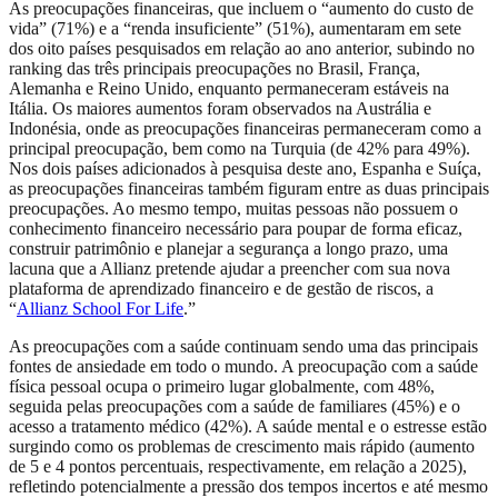
As preocupações financeiras, que incluem o “aumento do custo de
vida” (71%) e a “renda insuficiente” (51%), aumentaram em sete
dos oito países pesquisados ​​em relação ao ano anterior, subindo no
ranking das três principais preocupações no Brasil, França,
Alemanha e Reino Unido, enquanto permaneceram estáveis ​​na
Itália. Os maiores aumentos foram observados na Austrália e
Indonésia, onde as preocupações financeiras permaneceram como a
principal preocupação, bem como na Turquia (de 42% para 49%).
Nos dois países adicionados à pesquisa deste ano, Espanha e Suíça,
as preocupações financeiras também figuram entre as duas principais
preocupações. Ao mesmo tempo, muitas pessoas não possuem o
conhecimento financeiro necessário para poupar de forma eficaz,
construir patrimônio e planejar a segurança a longo prazo, uma
lacuna que a Allianz pretende ajudar a preencher com sua nova
plataforma de aprendizado financeiro e de gestão de riscos, a
“
Allianz School For Life
.”
As preocupações com a saúde continuam sendo uma das principais
fontes de ansiedade em todo o mundo. A preocupação com a saúde
física pessoal ocupa o primeiro lugar globalmente, com 48%,
seguida pelas preocupações com a saúde de familiares (45%) e o
acesso a tratamento médico (42%). A saúde mental e o estresse estão
surgindo como os problemas de crescimento mais rápido (aumento
de 5 e 4 pontos percentuais, respectivamente, em relação a 2025),
refletindo potencialmente a pressão dos tempos incertos e até mesmo