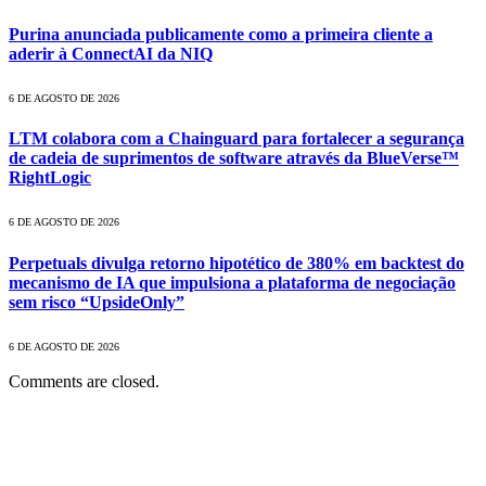
Purina anunciada publicamente como a primeira cliente a
aderir à ConnectAI da NIQ
6 DE AGOSTO DE 2026
LTM colabora com a Chainguard para fortalecer a segurança
de cadeia de suprimentos de software através da BlueVerse™
RightLogic
6 DE AGOSTO DE 2026
Perpetuals divulga retorno hipotético de 380% em backtest do
mecanismo de IA que impulsiona a plataforma de negociação
sem risco “UpsideOnly”
6 DE AGOSTO DE 2026
Comments are closed.