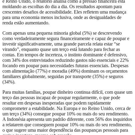
e Reino Unido, o relatório analisa como a pressão financeira está
moldando as escolhas do dia a dia. Os resultados apontam para
crescentes desafios de acessibilidade. Eles refletem uma mudança
para uma economia menos inclusiva, onde as desigualdades de
renda estão aumentando.
Com apenas uma pequena minoria global (5%) se descrevendo
como verdadeiramente segura financeiramente e capaz de poupar e
investir significativamente, uma grande parcela relata estar “se
virando”, enquanto quase um terço está lutando para fechar as
contas. Em tempos de incerteza, o instinto dominante é defensivo,
com 34% dos entrevistados reduzindo gastos não essenciais e 22%
focando em poupar para necessidades futuras essenciais. Despesas
com alimentação (77%) e moradia (49%) dominam os orçamentos
familiares globalmente, seguidas por transporte (35%) e seguros
(34%).
Para muitas famílias, poupar dinheiro continua difícil, com quase um
terço das pessoas incapaz de poupar regularmente, o que pode
resultar em despesas inesperadas que podem rapidamente
comprometer a estabilidade. Na Europa e no Reino Unido, cerca de
um terço (34%) consegue poupar 10% ou mais do seu rendimento.
A Indonésia apresenta um padrão diferente, com 56% dos inquiridos
a relatarem que conseguem poupar 10% ou mais do seu rendimento,
o que sugere uma maior dependência das poupanças pessoais para