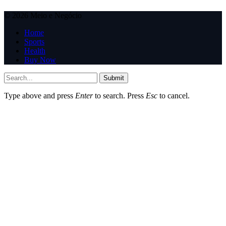
© 2026 Meio e Negócio
Home
Sports
Health
Buy Now
Submit
Type above and press
Enter
to search. Press
Esc
to cancel.