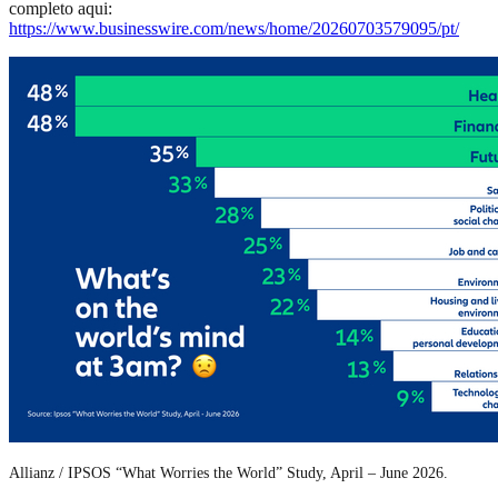
completo aqui:
https://www.businesswire.com/news/home/20260703579095/pt/
Allianz / IPSOS “What Worries the World” Study, April – June 2026.