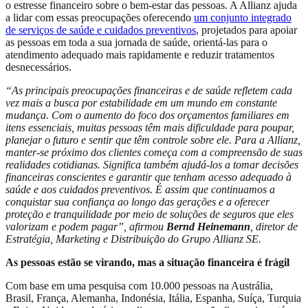
o estresse financeiro sobre o bem-estar das pessoas. A Allianz ajuda
a lidar com essas preocupações oferecendo
um conjunto integrado
de serviços de saúde e cuidados preventivos
, projetados para apoiar
as pessoas em toda a sua jornada de saúde, orientá-las para o
atendimento adequado mais rapidamente e reduzir tratamentos
desnecessários.
“As principais preocupações financeiras e de saúde refletem cada
vez mais a busca por estabilidade em um mundo em constante
mudança. Com o aumento do foco dos orçamentos familiares em
itens essenciais, muitas pessoas têm mais dificuldade para poupar,
planejar o futuro e sentir que têm controle sobre ele. Para a Allianz,
manter-se próximo dos clientes começa com a compreensão de suas
realidades cotidianas. Significa também ajudá-los a tomar decisões
financeiras conscientes e garantir que tenham acesso adequado à
saúde e aos cuidados preventivos. É assim que continuamos a
conquistar sua confiança ao longo das gerações e a oferecer
proteção e tranquilidade por meio de soluções de seguros que eles
valorizam e podem pagar”, afirmou
Bernd Heinemann
, diretor de
Estratégia, Marketing e Distribuição do Grupo Allianz SE.
As pessoas estão se virando, mas a situação financeira é frágil
Com base em uma pesquisa com 10.000 pessoas na Austrália,
Brasil, França, Alemanha, Indonésia, Itália, Espanha, Suíça, Turquia