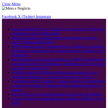
Close Menu
Facebook
X (Twitter)
Instagram
.
teamLab Borderless em Tóquio recebe mais de 4 milhões de
visitantes de mais de 185 países
Purina anunciada publicamente como a primeira cliente a
aderir à ConnectAI da NIQ
LTM colabora com a Chainguard para fortalecer a segurança
de cadeia de suprimentos de software através da BlueVerse™
RightLogic
Perpetuals divulga retorno hipotético de 380% em backtest do
mecanismo de IA que impulsiona a plataforma de negociação
sem risco “UpsideOnly”
NetApp adquire a JetStream Software para avançar com
resiliência cibernética e proteção de dados na era da IA
O programa Pink Changing Lives da Mary Kay® transforma
propósito em impacto mensurável para mulheres em todo o
mundo
Ecora e BeZero elevam integridade no mercado de carbono
Grupo Cyrela é reconhecido como Empresa Pró-Ética 2025-
2026