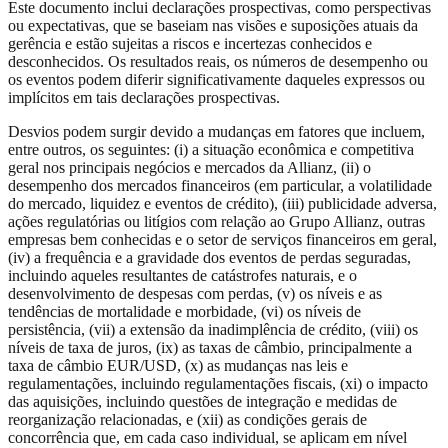
Este documento inclui declarações prospectivas, como perspectivas
ou expectativas, que se baseiam nas visões e suposições atuais da
gerência e estão sujeitas a riscos e incertezas conhecidos e
desconhecidos. Os resultados reais, os números de desempenho ou
os eventos podem diferir significativamente daqueles expressos ou
implícitos em tais declarações prospectivas.
Desvios podem surgir devido a mudanças em fatores que incluem,
entre outros, os seguintes: (i) a situação econômica e competitiva
geral nos principais negócios e mercados da Allianz, (ii) o
desempenho dos mercados financeiros (em particular, a volatilidade
do mercado, liquidez e eventos de crédito), (iii) publicidade adversa,
ações regulatórias ou litígios com relação ao Grupo Allianz, outras
empresas bem conhecidas e o setor de serviços financeiros em geral,
(iv) a frequência e a gravidade dos eventos de perdas seguradas,
incluindo aqueles resultantes de catástrofes naturais, e o
desenvolvimento de despesas com perdas, (v) os níveis e as
tendências de mortalidade e morbidade, (vi) os níveis de
persistência, (vii) a extensão da inadimplência de crédito, (viii) os
níveis de taxa de juros, (ix) as taxas de câmbio, principalmente a
taxa de câmbio EUR/USD, (x) as mudanças nas leis e
regulamentações, incluindo regulamentações fiscais, (xi) o impacto
das aquisições, incluindo questões de integração e medidas de
reorganização relacionadas, e (xii) as condições gerais de
concorrência que, em cada caso individual, se aplicam em nível