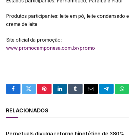
Estados participantes: Pernambuco, Paraíba e Piauí
Produtos participantes: leite em pó, leite condensado e
creme de leite
Site oficial da promoção:
www.promocamponesa.com.br/promo
Facebook
Twitter
Pinterest
LinkedIn
Tumblr
Email
Telegram
What
RELACIONADOS
Perpetuals divulga retorno hipotético de 380%