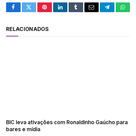
Facebook
Twitter
Pinterest
LinkedIn
Tumblr
Email
Telegram
What
RELACIONADOS
BIC leva ativações com Ronaldinho Gaúcho para
bares e mídia