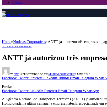
Últimas
Home
»
Notícias Corporativas
»
ANTT já autorizou três empresas a paga
NOTÍCIAS CORPORATIVAS
ANTT já autorizou três empresas
BY
DINO
10 DE SETEMBRO DE 2025
NENHUM COMENTÁRIO
2 MINS READ
Facebook
Twitter
Pinterest
LinkedIn
Tumblr
Email
Telegram
WhatsA
Enviar
Facebook
Twitter
LinkedIn
Pinterest
Email
Telegram
WhatsApp
A Agência Nacional de Transportes Terrestres (ANTT) já autorizou tr
Homologada na última semana, a empresa
nstech,
especializada em s