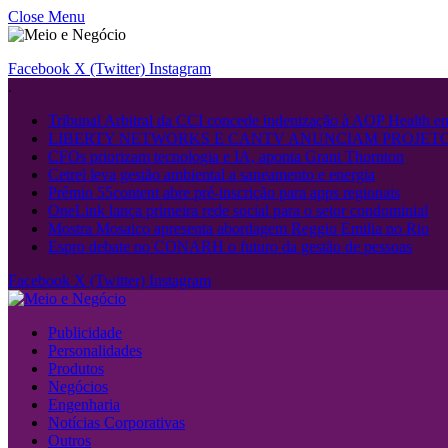
Close Menu
Facebook
X (Twitter)
Instagram
.
Tribunal Arbitral da CCI concede indenização à AOP Health 
LIBERTY NETWORKS E CANTV ANUNCIAM PROJETO
CFOs priorizam tecnologia e IA, aponta Grant Thornton
Cetrel leva gestão ambiental a saneamento e energia
Prêmio 55content abre pré-inscrição para apps regionais
OneLink lança primeira rede social para o setor condominial
Mostra Mosaico apresenta abordagem Reggio Emilia no Rio
Espro debate no CONARH o futuro da gestão de pessoas
Facebook
X (Twitter)
Instagram
Publicidade
Personalidades
Produtos
Negócios
Engenharia
Notícias Corporativas
Outros